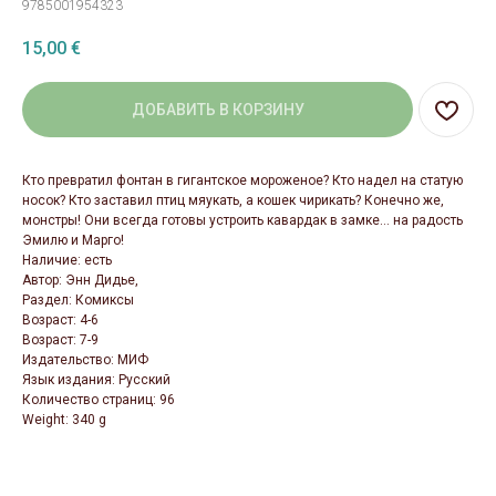
9785001954323
15,00
€
ДОБАВИТЬ В КОРЗИНУ
Кто превратил фонтан в гигантское мороженое? Кто надел на статую
носок? Кто заставил птиц мяукать, а кошек чирикать? Конечно же,
монстры! Они всегда готовы устроить кавардак в замке… на радость
Эмилю и Марго!
Наличие: есть
Автор: Энн Дидье,
Раздел: Комиксы
Возраст: 4-6
Возраст: 7-9
Издательство: МИФ
Язык издания: Русский
Количество страниц: 96
Weight: 340 g