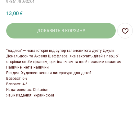
9786178093204
13,00
€
ДОБАВИТЬ В КОРЗИНУ
“Бадяки” — нова історія від супер талановитого дуету Джулії
Дональдсон та Акселя Шеффлера, яка захопить дітей з першої
сторінки своїм цікавим, оригінальним та ще й веселим сюжетом.
Наличие: нет в наличии
Раздел: Художественная литература для детей
Возраст: 0-3
Возраст: 4-6
Издательство: Chitarium
Язык издания: Украинский