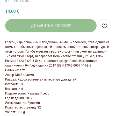
9785000741696
14,00
€
ДОБАВИТЬ В КОРЗИНУ
Голубь, нарисованный и придуманный Мо Виллемсом, стал одним из
самых необычных персонажей в современной детской литературе. В
этой истории Голубь мечтает съесть хот-дог - и ни скем не делиться.
Тип обложки Твёрдый переплёт Количество страниц 32 Вес, г 352
Размер 1x23.7x23.8 Издательство Карьера Пресс Возрастные
ограничения 0+ Год издания 2017 ISBN 978-5-00074-169-6
Наличие: есть
Автор: Мо Виллемс
Раздел: Художественная литература для детей
Возраст: 0-3
Возраст: 4-6
Издательство: Карьера Пресс
Год издания: 2017
Язык издания: Русский
Количество страниц: 32
Weight: 352 g