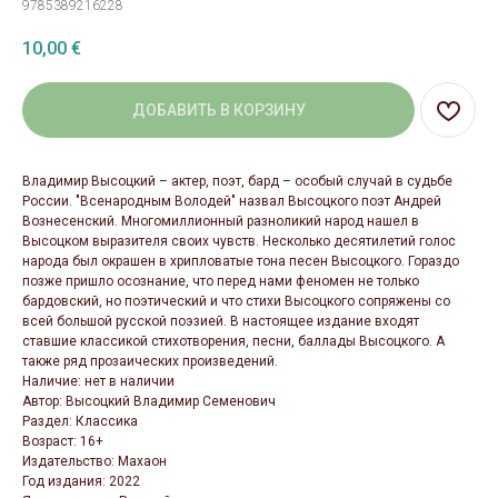
9785389216228
10,00
€
ДОБАВИТЬ В КОРЗИНУ
Владимир Высоцкий – актер, поэт, бард – особый случай в судьбе
России. "Всенародным Володей" назвал Высоцкого поэт Андрей
Вознесенский. Многомиллионный разноликий народ нашел в
Высоцком выразителя своих чувств. Несколько десятилетий голос
народа был окрашен в хрипловатые тона песен Высоцкого. Гораздо
позже пришло осознание, что перед нами феномен не только
бардовский, но поэтический и что стихи Высоцкого сопряжены со
всей большой русской поэзией. В настоящее издание входят
ставшие классикой стихотворения, песни, баллады Высоцкого. А
также ряд прозаических произведений.
Наличие: нет в наличии
Автор: Высоцкий Владимир Семенович
Раздел: Классика
Возраст: 16+
Издательство: Махаон
Год издания: 2022