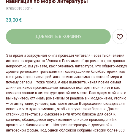
навигация по морю литературы
9785001959014
33,00
€
ДОБАВИТЬ В КОРЗИНУ
Эта яркая и остроумная книга проведет читателя через тысячелетия
истории литературы: от "Эпоса о Гильгамеше" до романов, созданных
нейросетью. Вы узнаете, как появилась литература, что общего между
древнегреческими трагедиями и голливудскими блокбастерами, как
женщины ворвались в рейтинги самых читаемых писателей мира и
почему рэперы — тоже поэты. А еще выясните, какая поэма самая
длинная, какое произведение писалось полторы тысячи лет и как
комиксы заняли в литературе достойное место. Благодаря этой книге
вы научитесь отличать романтизм от реализма и модернизма, утопию
— от антиутопии, узнаете, как поэты эпохи Возрождения складывали
сонеты и что нужно смешать, чтобы получился киберпанк. Даже в
старинных текстах вы сможете найти что-то близкое для себя и,
конечно, обзаведетесь внушительным списком произведений к
прочтению. Фишки книги: — История литературы в доступной и
интересной форме. Под одной обложкой собраны истории более 300