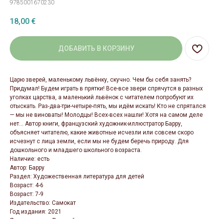
9785001670230
18,00
€
ДОБАВИТЬ В КОРЗИНУ
Царю зверей, маленькому львёнку, скучно. Чем бы себя занять?
Придумал! Будем играть в прятки! Все-все звери спрячутся в разных
уголках царства, а маленький львёнок с читателем попробуют их
отыскать. Раз-два-три-четыре-пять, мы идём искать! Кто не спрятался
— мы не виноваты! Молодцы! Всех-всех нашли! Хотя на самом деле
нет... Автор книги, французский художник-иллюстратор Барру,
объясняет читателю, какие животные исчезли или совсем скоро
исчезнут с лица земли, если мы не будем беречь природу. Для
дошкольного и младшего школьного возраста.
Наличие: есть
Автор: Барру
Раздел: Художественная литература для детей
Возраст: 4-6
Возраст: 7-9
Издательство: Самокат
Год издания: 2021