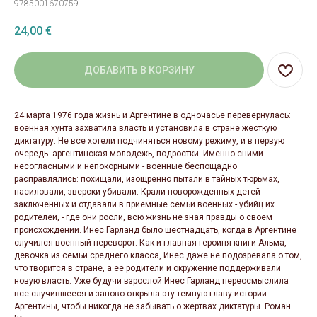
9785001670759
24,00
€
ДОБАВИТЬ В КОРЗИНУ
24 марта 1976 года жизнь и Аргентине в одночасье перевернулась:
военная хунта захватила власть и установила в стране жесткую
диктатуру. Не все хотели подчиняться новому режиму, и в первую
очередь- аргентинская молодежь, подростки. Именно сними -
несогласными и непокорными - военные беспощадно
расправлялись: похищали, изощренно пытали в тайных тюрьмах,
насиловали, зверски убивали. Крали новорожденных детей
заключенных и отдавали в приемные семьи военных - убийц их
родителей, - где они росли, всю жизнь не зная правды о своем
происхождении. Инес Гарланд было шестнадцать, когда в Аргентине
случился военный переворот. Как и главная героиня книги Альма,
девочка из семьи среднего класса, Инес даже не подозревала о том,
что творится в стране, а ее родители и окружение поддерживали
новую власть. Уже будучи взрослой Инес Гарланд переосмыслила
все случившееся и заново открыла эту темную главу истории
Аргентины, чтобы никогда не забывать о жертвах диктатуры. Роман