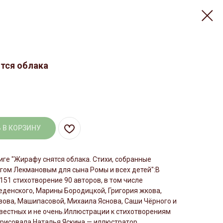
тся облака
 В КОРЗИНУ
иге "Жирафу снятся облака. Стихи, собранные
гом Лекмановым для сына Ромы и всех детей":В
151 стихотворение 90 авторов, в том числе
денского, Марины Бородицкой, Григория жкова,
зова, Машипасовой, Михаила Яснова, Саши Чёрного и
звестных и не очень.Иллюстрации к стихотворениям
арисовала Наталья Яскина — иллюстратор