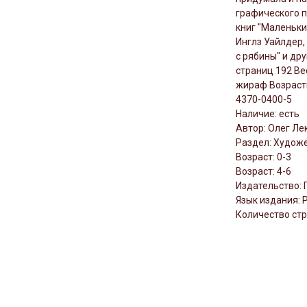
графического п
книг "Маленьки
Инглз Уайлдер,
с рябины" и др
страниц 192 Ве
жираф Возрастн
4370-0400-5
Наличие: есть
Автор: Олег Л
Раздел: Художе
Возраст: 0-3
Возраст: 4-6
Издательство:
Язык издания: 
Количество стр