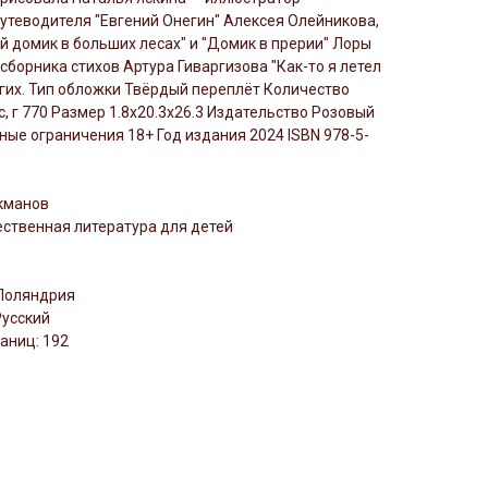
утеводителя "Евгений Онегин" Алексея Олейникова,
й домик в больших лесах" и "Домик в прерии" Лоры
 сборника стихов Артура Гиваргизова "Как-то я летел
угих. Тип обложки Твёрдый переплёт Количество
с, г 770 Размер 1.8x20.3x26.3 Издательство Розовый
ые ограничения 18+ Год издания 2024 ISBN 978-5-
екманов
ственная литература для детей
 Поляндрия
Русский
аниц: 192