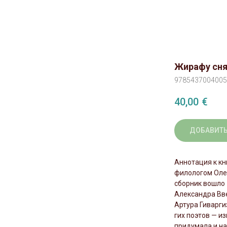
Жирафу сня
9785437004005
40,00
€
ДОБАВИТЬ
Аннотация к кн
филологом Оле
сборник вошло 
Александра Вве
Артура Гиварги
гих поэтов — и
придумала и н