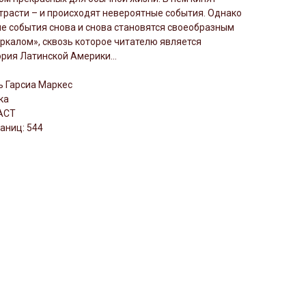
расти – и происходят невероятные события. Однако
е события снова и снова становятся своеобразным
калом», сквозь которое читателю является
ория Латинской Америки…
ь Гарсиа Маркес
ка
 АСТ
аниц: 544