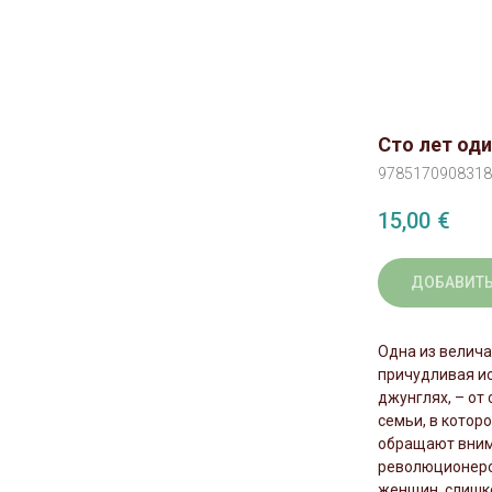
Сто лет од
9785170908318
15,00
€
ДОБАВИТЬ
Одна из велича
причудливая ис
джунглях, – от
семьи, в котор
обращают вним
революционеров
женщин, слишко