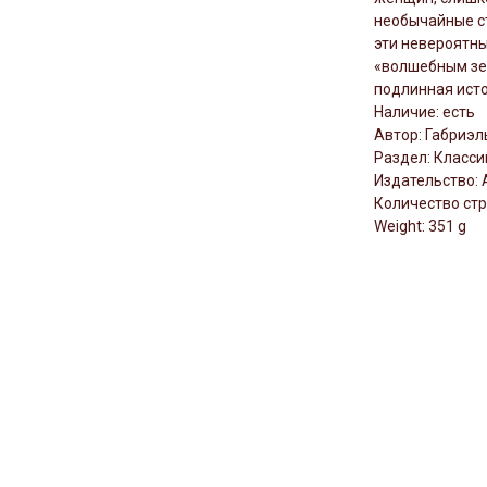
необычайные ст
эти невероятны
«волшебным зер
подлинная ист
Наличие: есть
Автор: Габриэл
Раздел: Класси
Издательство:
Количество стр
Weight: 351 g