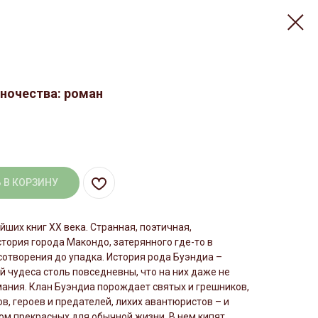
иночества: роман
 В КОРЗИНУ
йших книг ХХ века. Странная, поэтичная,
тория города Макондо, затерянного где-то в
 сотворения до упадка. История рода Буэндиа –
ой чудеса столь повседневны, что на них даже не
ания. Клан Буэндиа порождает святых и грешников,
, героев и предателей, лихих авантюристов – и
м прекрасных для обычной жизни. В нем кипят