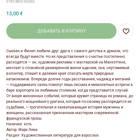
9785389246065
13,00
€
ДОБАВИТЬ В КОРЗИНУ
Сьюзен и Филип любили друг друга с самого детства и думали, что
всегда будут вместе. Но их представления о счастье постепенно
расходятся — он, художник рекламы с мастерской на Манхэттене,
мечтает о спокойной размеренной жизни вдвоем, она, неутомимый
волонтер, спешит в далекие края спасать жертв природных
катаклизмов. Впереди долгие годы расставания, надежд и метаний
— поддерживать связь помогут лишь письма и мимолетные встречи в
баре аэропорта за любимым столиком, когда представится случай.
От вихря жизненных событий, который кружит страницы их романа, до
реального мощнейшего урагана, который по-своему распорядится их
судьбами, — трогательная и захватывающая история мужчины и
женщины, рассказанная признанным мастером современной
французской прозы.
Наличие: есть
Автор: Марк Леви
Раздел: Художественная литература для взрослых