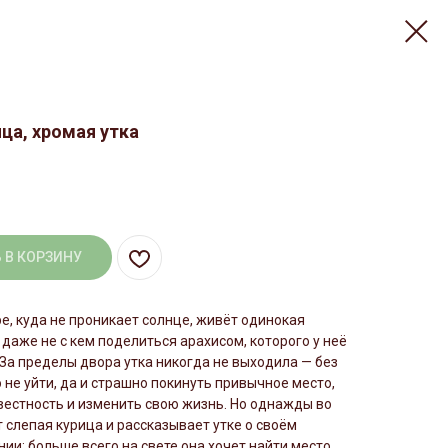
ца, хромая утка
 В КОРЗИНУ
е, куда не проникает солнце, живёт одинокая
й даже не с кем поделиться арахисом, которого у неё
За пределы двора утка никогда не выходила — без
 не уйти, да и страшно покинуть привычное место,
вестность и изменить свою жизнь. Но однажды во
 слепая курица и рассказывает утке о своём
ии: больше всего на свете она хочет найти место,