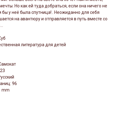
мечты. Но как ей туда добраться, если она ничего не
и бы у неё была спутница!.. Неожиданно для себя
шается на авантюру и отправляется в путь вместе со
..
Хуб
ственная литература для детей
Самокат
023
Русский
аниц: 96
11 mm