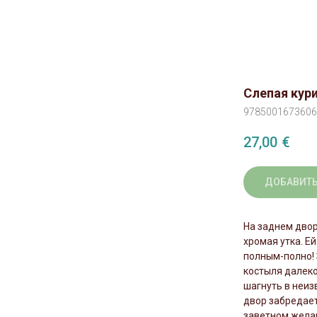
Слепая кури
9785001673606
27,00
€
ДОБАВИТЬ
На заднем двор
хромая утка. Е
полным-полно! 
костыля далеко
шагнуть в неиз
двор забредает
заветном желан