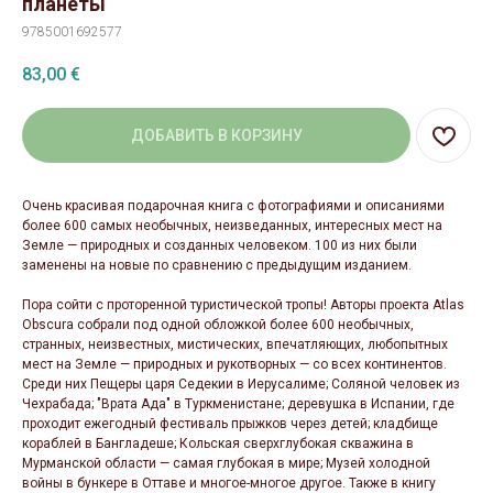
планеты
9785001692577
83,00
€
ДОБАВИТЬ В КОРЗИНУ
Очень красивая подарочная книга с фотографиями и описаниями
более 600 самых необычных, неизведанных, интересных мест на
Земле — природных и созданных человеком. 100 из них были
заменены на новые по сравнению с предыдущим изданием.
Пора сойти с проторенной туристической тропы! Авторы проекта Atlas
Obscura собрали под одной обложкой более 600 необычных,
странных, неизвестных, мистических, впечатляющих, любопытных
мест на Земле — природных и рукотворных — со всех континентов.
Среди них Пещеры царя Седекии в Иерусалиме; Соляной человек из
Чехрабада; "Врата Ада" в Туркменистане; деревушка в Испании, где
проходит ежегодный фестиваль прыжков через детей; кладбище
кораблей в Бангладеше; Кольская сверхглубокая скважина в
Мурманской области — самая глубокая в мире; Музей холодной
войны в бункере в Оттаве и многое-многое другое. Также в книгу