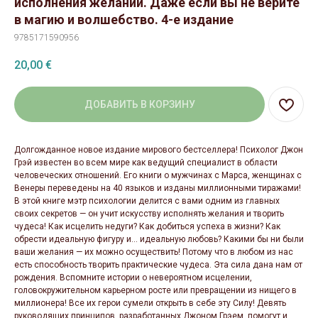
исполнения желаний. Даже если вы не верите
в магию и волшебство. 4-е издание
9785171590956
20,00
€
ДОБАВИТЬ В КОРЗИНУ
Долгожданное новое издание мирового бестселлера! Психолог Джон
Грэй известен во всем мире как ведущий специалист в области
человеческих отношений. Его книги о мужчинах с Марса, женщинах с
Венеры переведены на 40 языков и изданы миллионными тиражами!
В этой книге мэтр психологии делится с вами одним из главных
своих секретов — он учит искусству исполнять желания и творить
чудеса! Как исцелить недуги? Как добиться успеха в жизни? Как
обрести идеальную фигуру и… идеальную любовь? Какими бы ни были
ваши желания — их можно осуществить! Потому что в любом из нас
есть способность творить практические чудеса. Эта сила дана нам от
рождения. Вспомните истории о невероятном исцелении,
головокружительном карьерном росте или превращении из нищего в
миллионера! Все их герои сумели открыть в себе эту Силу! Девять
руководящих принципов, разработанных Джоном Грэем, помогут и