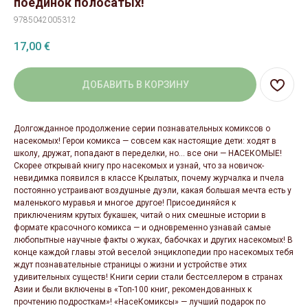
поединок полосатых!
9785042005312
17,00
€
ДОБАВИТЬ В КОРЗИНУ
Долгожданное продолжение серии познавательных комиксов о
насекомых! Герои комикса — совсем как настоящие дети: ходят в
школу, дружат, попадают в переделки, но… все они — НАСЕКОМЫЕ!
Скорее открывай книгу про насекомых и узнай, что за новичок-
невидимка появился в классе Крылатых, почему журчалка и пчела
постоянно устраивают воздушные дуэли, какая большая мечта есть у
маленького муравья и многое другое! Присоединяйся к
приключениям крутых букашек, читай о них смешные истории в
формате красочного комикса — и одновременно узнавай самые
любопытные научные факты о жуках, бабочках и других насекомых! В
конце каждой главы этой веселой энциклопедии про насекомых тебя
ждут познавательные страницы о жизни и устройстве этих
удивительных существ! Книги серии стали бестселлером в странах
Азии и были включены в «Топ-100 книг, рекомендованных к
прочтению подросткам»! «НасеКомиксы» — лучший подарок по