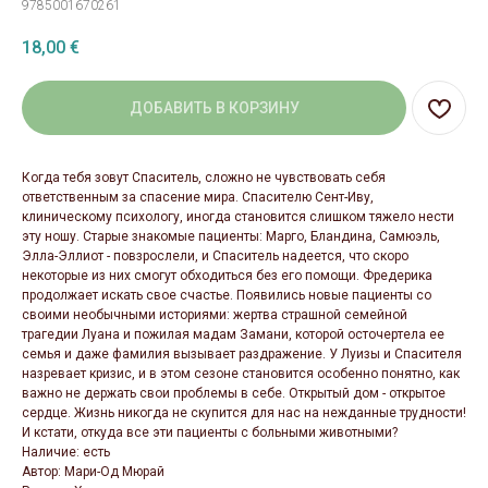
9785001670261
18,00
€
ДОБАВИТЬ В КОРЗИНУ
Когда тебя зовут Спаситель, сложно не чувствовать себя
ответственным за спасение мира. Спасителю Сент-Иву,
клиническому психологу, иногда становится слишком тяжело нести
эту ношу. Старые знакомые пациенты: Марго, Бландина, Самюэль,
Элла-Эллиот - повзрослели, и Спаситель надеется, что скоро
некоторые из них смогут обходиться без его помощи. Фредерика
продолжает искать свое счастье. Появились новые пациенты со
своими необычными историями: жертва страшной семейной
трагедии Луана и пожилая мадам Замани, которой осточертела ее
семья и даже фамилия вызывает раздражение. У Луизы и Спасителя
назревает кризис, и в этом сезоне становится особенно понятно, как
важно не держать свои проблемы в себе. Открытый дом - открытое
сердце. Жизнь никогда не скупится для нас на нежданные трудности!
И кстати, откуда все эти пациенты с больными животными?
Наличие: есть
Автор: Мари-Од Мюрай