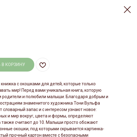
 В КОРЗИНУ
книжка с окошками для детей, которые только
вать мир! Перед вами уникальная книга, которую
и родители и полюбили малыши. Благодаря добрым и
юстрациям знаменитого художника Тони Вульфа
 словарный запас и с интересом узнают новое:
ых и мир вокруг, цвета и формы, определяют
а также считают до 10. Малыши просто обожают
онные окошки, под которыми скрывается картинка-
стый прочный картон вместе с безопасными