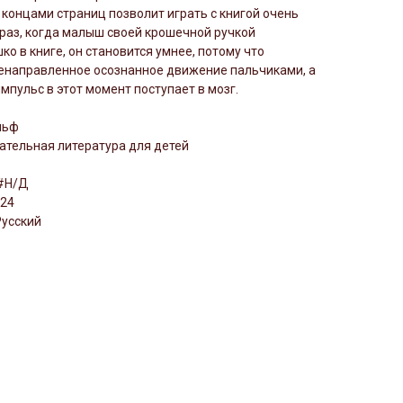
концами страниц позволит играть с книгой очень
раз, когда малыш своей крошечной ручкой
ко в книге, он становится умнее, потому что
енаправленное осознанное движение пальчиками, а
пульс в этот момент поступает в мозг.
льф
ательная литература для детей
 #Н/Д
024
Русский