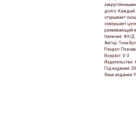
закруглёнными 
долго. Каждый 
открывает окош
совершает цел
развивающий им
Наличие: #Н/Д
Автор: Тони Ву
Раздел: Познав
Возраст: 0-3
Издательство:
Год издания: 2
Язык издания: 