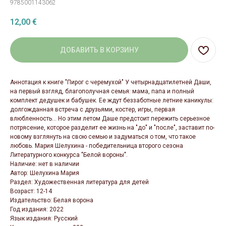
9785001143062
12,00
€
ДОБАВИТЬ В КОРЗИНУ
Аннотация к книге "Пирог с черемухой" У четырнадцатилетней Даши,
на первый взгляд, благополучная семья: мама, папа и полный
комплект дедушек и бабушек. Ее ждут беззаботные летние каникулы:
долгожданная встреча с друзьями, костер, игры, первая
влюбленность... Но этим летом Даше предстоит пережить серьезное
потрясение, которое разделит ее жизнь на "до" и "после", заставит по-
новому взглянуть на свою семью и задуматься о том, что такое
любовь. Мария Шелухина - победительница второго сезона
Литературного конкурса "Белой вороны".
Наличие: нет в наличии
Автор: Шелухина Мария
Раздел: Художественная литература для детей
Возраст: 12-14
Издательство: Белая ворона
Год издания: 2022
Язык издания: Русский