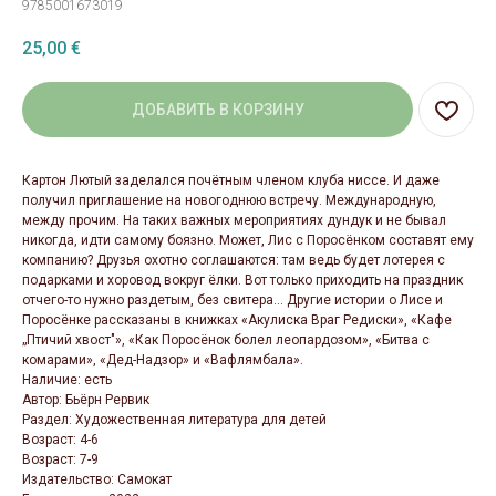
9785001673019
25,00
€
ДОБАВИТЬ В КОРЗИНУ
Картон Лютый заделался почётным членом клуба ниссе. И даже
получил приглашение на новогоднюю встречу. Международную,
между прочим. На таких важных мероприятиях дундук и не бывал
никогда, идти самому боязно. Может, Лис с Поросёнком составят ему
компанию? Друзья охотно соглашаются: там ведь будет лотерея с
подарками и хоровод вокруг ёлки. Вот только приходить на праздник
отчего-то нужно раздетым, без свитера... Другие истории о Лисе и
Поросёнке рассказаны в книжках «Акулиска Враг Редиски», «Кафе
„Птичий хвост"», «Как Поросёнок болел леопардозом», «Битва с
комарами», «Дед-Надзор» и «Вафлямбала».
Наличие: есть
Автор: Бьёрн Рервик
Раздел: Художественная литература для детей
Возраст: 4-6
Возраст: 7-9
Издательство: Самокат