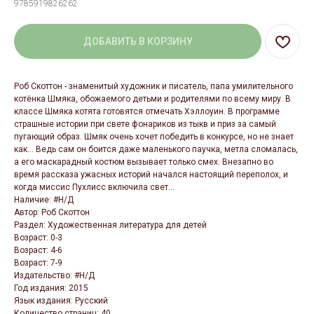
9785919826262
ДОБАВИТЬ В КОРЗИНУ
Роб Скоттон - знаменитый художник и писатель, папа умилительного
котёнка Шмяка, обожаемого детьми и родителями по всему миру. В
классе Шмяка котята готовятся отмечать Хэллоуин. В программе
страшные истории при свете фонариков из тыкв и приз за самый
пугающий образ. Шмяк очень хочет победить в конкурсе, но не знает
как... Ведь сам он боится даже маленького паучка, метла сломалась,
а его маскарадный костюм вызывает только смех. Внезапно во
время рассказа ужасных историй начался настоящий переполох, и
когда миссис Пухлисс включила свет...
Наличие: #Н/Д
Автор: Роб Скоттон
Раздел: Художественная литература для детей
Возраст: 0-3
Возраст: 4-6
Возраст: 7-9
Издательство: #Н/Д
Год издания: 2015
Язык издания: Русский
Количество страниц: 40