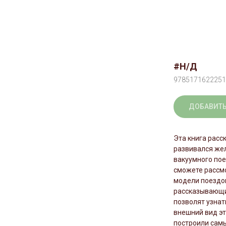
#Н/Д
9785171622251
ДОБАВИТЬ
Эта книга расск
развивался же
вакуумного пое
сможете рассмо
модели поездов
рассказывающи
позволят узнат
внешний вид эт
построили сам