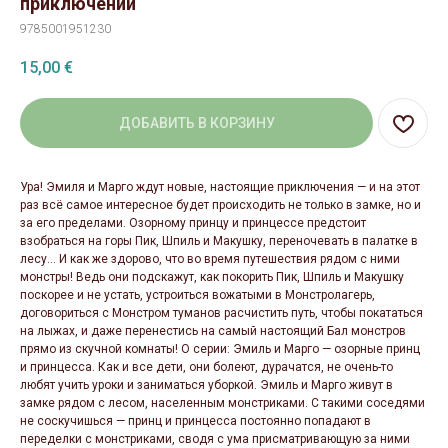
приключений
9785001951230
15,00
€
ДОБАВИТЬ В КОРЗИНУ
Ура! Эмиля и Марго ждут новые, настоящие приключения — и на этот
раз всё самое интересное будет происходить не только в замке, но и
за его пределами. Озорному принцу и принцессе предстоит
взобраться на горы Пик, Шпиль и Макушку, переночевать в палатке в
лесу... И как же здорово, что во время путешествия рядом с ними
монстры! Ведь они подскажут, как покорить Пик, Шпиль и Макушку
поскорее и не устать, устроиться вожатыми в Монстролагерь,
договориться с Монстром туманов расчистить путь, чтобы покататься
на лыжах, и даже перенестись на самый настоящий Бал монстров
прямо из скучной комнаты! О серии: Эмиль и Марго — озорные принц
и принцесса. Как и все дети, они болеют, дурачатся, не очень-то
любят учить уроки и заниматься уборкой. Эмиль и Марго живут в
замке рядом с лесом, населенным монстриками. С такими соседями
не соскучишься — принц и принцесса постоянно попадают в
переделки с монстриками, сводя с ума присматривающую за ними