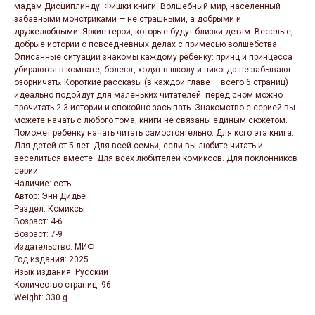
мадам Дисциплинду. Фишки книги: Волшебный мир, населенный
забавными монстриками — не страшными, а добрыми и
дружелюбными. Яркие герои, которые будут близки детям. Веселые,
добрые истории о повседневных делах с примесью волшебства.
Описанные ситуации знакомы каждому ребенку: принц и принцесса
убираются в комнате, болеют, ходят в школу и никогда не забывают
озорничать. Короткие рассказы (в каждой главе — всего 6 страниц)
идеально подойдут для маленьких читателей: перед сном можно
прочитать 2-3 истории и спокойно засыпать. Знакомство с серией вы
можете начать с любого тома, книги не связаны единым сюжетом.
Поможет ребенку начать читать самостоятельно. Для кого эта книга:
Для детей от 5 лет. Для всей семьи, если вы любите читать и
веселиться вместе. Для всех любителей комиксов. Для поклонников
серии.
Наличие: есть
Автор: Энн Дидье
Раздел: Комиксы
Возраст: 4-6
Возраст: 7-9
Издательство: МИФ
Год издания: 2025
Язык издания: Русский
Количество страниц: 96
Weight: 330 g