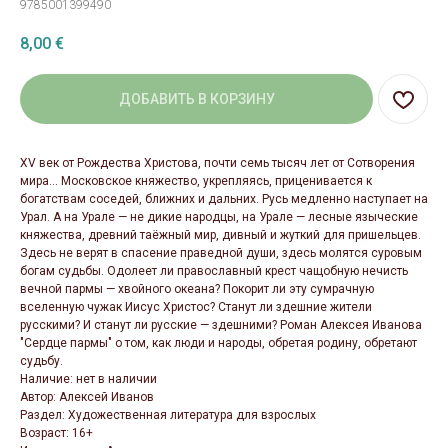
9785001399490
8,00
€
ДОБАВИТЬ В КОРЗИНУ
XV век от Рождества Христова, почти семь тысяч лет от Сотворения
мира... Московское княжество, укрепляясь, приценивается к
богатствам соседей, ближних и дальних. Русь медленно наступает на
Урал. А на Урале — не дикие народцы, на Урале — лесные языческие
княжества, древний таёжный мир, дивный и жуткий для пришельцев.
Здесь не верят в спасение праведной души, здесь молятся суровым
богам судьбы. Одолеет ли православный крест чащобную нечисть
вечной пармы — хвойного океана? Покорит ли эту сумрачную
вселенную чужак Иисус Христос? Станут ли здешние жители
русскими? И станут ли русские — здешними? Роман Алексея Иванова
"Сердце пармы" о том, как люди и народы, обретая родину, обретают
судьбу.
Наличие: нет в наличии
Автор: Алексей Иванов
Раздел: Художественная литература для взрослых
Возраст: 16+