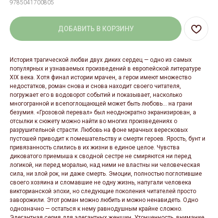
9785041700805
ДОБАВИТЬ В КОРЗИНУ
История трагической любви двух диких сердец — одно из самых
популярных и узнаваемых произведений в европейской литературе
XIX века. Хотя финал истории мрачен, а герои имеют множество
недостатков, роман снова и снова находит своего читателя,
погружает его в водоворот событий и показывает, насколько
многогранной и всепоглощающей может быть любовь… на грани
безумия. «Грозовой перевал» был неоднократно экранизирован, а
отсылки к сюжету можно найти во многих произведениях о
разрушительной страсти. Любовь на фоне мрачных вересковых
пустошей приводит к помешательству и смерти героев. Ярость, бунт и
привязанность слились в их жизни в единое целое. Чувства
диковатого приемыша к сводной сестре не смиряются ни перед
логикой, ни перед моралью, над ними не властны ни человеческая
сила, ни злой рок, ни даже смерть. Эмоции, полностью поглотившие
своего хозяина и сломавшие не одну жизнь, напугали человека
викторианской эпохи, но следующие поколения читателей просто
заворожили. Этот роман можно любить и можно ненавидеть. Одно
однозначно — остаться к нему равнодушным крайне сложно.
Элегантная серия для элегантных женщин. Утонченность, внимание