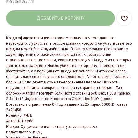
9785389082779
ДОБАВИТЬ В КОРЗИНУ
Когда офицера полиции находят мертвым на месте давнего
нераскрытого убийства, в расследовании которого он участвовал, это
вряд ли может быть случайностью. Когда то же самое происходит с
двумя другими полицейскими, принцип этих преступлений
становится столь же ясным, сколь и пугающим. Ни одно из тех старых
дел не было раскрыто. Новые убийства совершены с невероятной
жестокостью, а у полиции нет ни единой зацепки. И что хуже всего,
она лишилась своего лучшего следователя. А в это время в одной из
больниц Осло лежит в коме тяжелораненый человек. Личность
пациента хранится в секрете, его пала ту охраняет полиция... Тип
обложки Мягкий переплёт Количество страниц 640 Вес, г 308 Размер
2.5x11x18 Издательство Иностранка Серия Несбё Ю. (покет)
Возрастные ограничения 0+ Год издания 2025 Тираж 3000 ID товара
2421458
Наличие: #Н/Д
Автор: Ю Несбё
Раздел: Художественная литература для взрослых
Издательство: #Н/Д
Язык издания: Русский