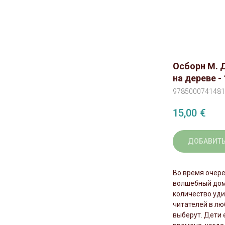
Осборн М. 
на дереве - 
9785000741481
15,00
€
ДОБАВИТЬ
Во время очере
волшебный доми
количество уди
читателей в лю
выберут. Дети 