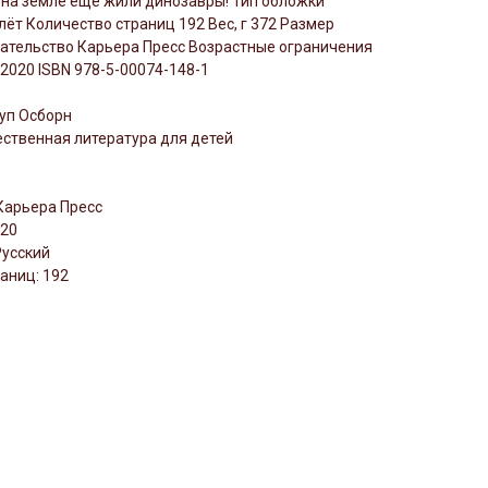
 на земле еще жили динозавры! Тип обложки
ёт Количество страниц 192 Вес, г 372 Размер
дательство Карьера Пресс Возрастные ограничения
 2020 ISBN 978-5-00074-148-1
уп Осборн
ственная литература для детей
Карьера Пресс
020
Русский
аниц: 192