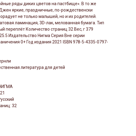
ойные ряды диких цветов на пастбище». В то же
 Джен яркие, праздничные, по-рождественски
порадует не только малышей, но и их родителей.
товая ламинация, 3D-лак, мелованная бумага. Тип
й переплёт Количество страниц 32 Вес, г 379
25.5 Издательство Нигма Серия Вне серии
аничения 0+ Год издания 2021 ISBN 978-5-4335-0797-
ернли
ственная литература для детей
 НИГМА
021
Русский
аниц: 32