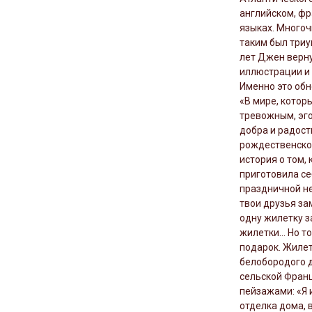
английском, фр
языках. Много
таким был триу
лет Джен верну
иллюстрации и 
Именно это обн
«В мире, котор
тревожным, эго
добра и радост
рождественско
история о том,
приготовила се
праздничной не
твои друзья з
одну жилетку з
жилетки… Но то
подарок. Жилет
белобородого 
сельской Франц
пейзажами: «Я 
отделка дома, 