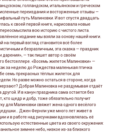
анцузском, голландском, итальянском и греческом
численные переиздания и восторженные отзывы —
мфальный путь Малиновки. И вот спустя двадцать
лась к своей первой книге, нарисовала новые
переосмыслила всю историю с чистого листа.
овлённое издание мы взяли за основу нашей книги.
ый на первый взгляд становится всё более
истичным и безразличным, эта сказка — праздник
и дарения», — так пишет автор о своём
го бестселлере. «Восемь жилеток Малиновки» —
 как за неделю до Рождества маленькая птичка
бе семь прекрасных тёплых жилеток для
дели. Но разве можно остаться в стороне, когда
амерзают? Добрая Малиновка не раздумывая отдаёт
а другой. И в канун праздника сама остается без
т, кто щедр и добр, тоже обязательно получит
ку для Малиновки свяжет жена одного весёлого
дедушки… Джен Фернли уже много лет живет в
ии и в работе над рисунками вдохновлялась её
использую естественные цвета из своего окружения:
ванильное зимнее небо, низкое из-за близкого