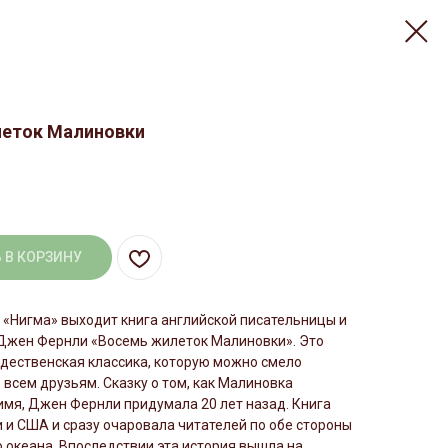
еток Малиновки
 В КОРЗИНУ
 «Нигма» выходит книга английской писательницы и
Джен Фернли «Восемь жилеток Малиновки». Это
дественская классика, которую можно смело
всем друзьям. Сказку о том, как Малиновка
имя, Джен Фернли придумала 20 лет назад. Книга
 и США и сразу очаровала читателей по обе стороны
 океана. Впоследствии эта история вышла на