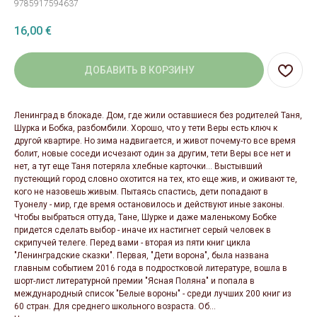
9785917594637
16,00
€
ДОБАВИТЬ В КОРЗИНУ
Ленинград в блокаде. Дом, где жили оставшиеся без родителей Таня,
Шурка и Бобка, разбомбили. Хорошо, что у тети Веры есть ключ к
другой квартире. Но зима надвигается, и живот почему-то все время
болит, новые соседи исчезают один за другим, тети Веры все нет и
нет, а тут еще Таня потеряла хлебные карточки... Выстывший
пустеющий город словно охотится на тех, кто еще жив, и оживают те,
кого не назовешь живым. Пытаясь спастись, дети попадают в
Туонелу - мир, где время остановилось и действуют иные законы.
Чтобы выбраться оттуда, Тане, Шурке и даже маленькому Бобке
придется сделать выбор - иначе их настигнет серый человек в
скрипучей телеге. Перед вами - вторая из пяти книг цикла
"Ленинградские сказки". Первая, "Дети ворона", была названа
главным событием 2016 года в подростковой литературе, вошла в
шорт-лист литературной премии "Ясная Поляна" и попала в
международный список "Белые вороны" - среди лучших 200 книг из
60 стран. Для среднего школьного возраста. Об...