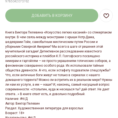
9785042073762
ДОБАВИТЬ В КОРЗИНУ
Книга Виктора Пелевина «Искусство легких касаний» со стикерпаком
внутри. В чем связь между монстрами с крыши Нотр-Дама,
шедеврами Гойи, самобытным мистическим путем России и
уборными Северной Америки? Мы всего в шаге от решения этой
мучительной загадки! Детективное расследование известного
российского историка и плейбоя К.П. Голгофского посвящено
химерам и гаргойлям — не просто украшениям готических соборов, а
феноменам совершенно особого рода. Их использовали тайные
общества древности. А что, если эстафету подхватили спецслужбы?
Что, если античные боги живут не только в сериалах с нашего
домашнего торрента? Можно ли встретить их в реальном мире? Нужны
ли нам их услуги, а им — наши? И, наконец, самый насущный вопрос
современности: «столыпин, куда ж несешься ты? дай ответ. Не дает
ответа...» В книге ответ есть, и довольно подробный.
Наличие: #Н/Д
Автор: Виктор Пелевин
Раздел: Художественная литература для взрослых
Возраст: 18+
Издательство: #Н/Д