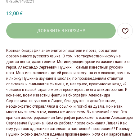
9785961493221
12,00
€
ДОБАВИТЬ В КОРЗИНУ
Краткая биография знаменитого писателя и поэта, создателя
современного русского языка. О том, что творчество никому не
дается легко, даже гениям. Мотивирующие уроки из жизни главного
героя. Александр Сергеевич Пушкин – самый известный русский
поэт. Многие поколения детей росли и растут на его сказках, романы
и лирику Пушкина изучают в школах, по произведениям ставятся
спектакли и снимаются фильмы, и, наверное, практически каждый
человек в нашей стране может процитировать его стихотворения. И
конечно, всем известны факты из биографии Александра
Сергеевича: он учился в Лицее, был дружен с декабристами,
неоднократно отправлялся в ссылки и погиб на дуэли. Но не так
много мы знаем о том, каким же человеком был великий поэт. Эта
краткая иллюстрированная биография расскажет о жизни Александра
Сергеевича Пушкина. Кем он работал после окончания Лицея? Как
ему удалось сделать писательство настоящей профессией? Почему
Пушкин охотно делился идеями произведений, хотя сам зарабатывал