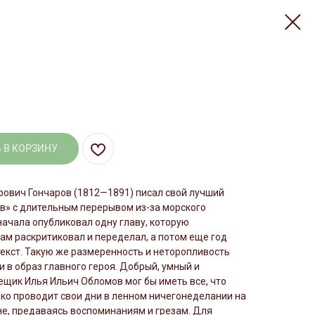
 В КОРЗИНУ
ович Гончаров (1812—1891) писал свой лучший
в» с длительным перерывом из-за морского
начала опубликовал одну главу, которую
ам раскритиковал и переделал, а потом еще год
екст. Такую же размеренность и неторопливость
и в образ главного героя. Добрый, умный и
щик Илья Ильич Обломов мог бы иметь все, что
ко проводит свои дни в ленном ничегонеделании на
е, предаваясь воспоминаниям и грезам. Для