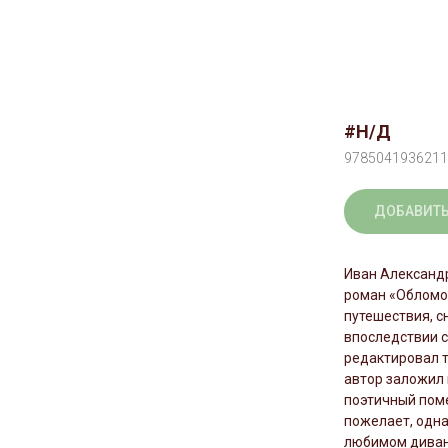
#Н/Д
9785041936211
ДОБАВИТЬ
Иван Александр
роман «Обломо
путешествия, с
впоследствии с
редактировал т
автор заложил 
поэтичный поме
пожелает, одна
любимом диван