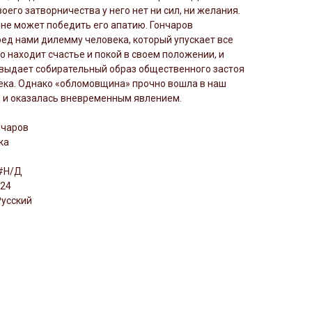
оего затворничества у него нет ни сил, ни желания.
не может победить его апатию. Гончаров
ед нами дилемму человека, который упускает все
о находит счастье и покой в своем положении, и
выдает собирательный образ общественного застоя
ека. Однако «обломовщина» прочно вошла в наш
д и оказалась вневременным явлением.
нчаров
ка
 #Н/Д
024
Русский