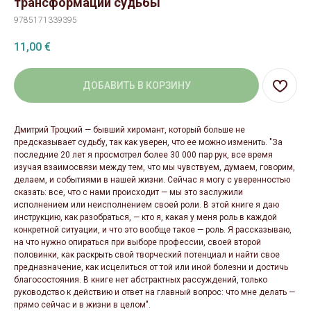
трансформации судьбы
9785171339395
11,00
€
ДОБАВИТЬ В КОРЗИНУ
Дмитрий Троцкий — бывший хиромант, который больше не
предсказывает судьбу, так как уверен, что ее можно изменить. "За
последние 20 лет я просмотрел более 30 000 пар рук, все время
изучая взаимосвязи между тем, что мы чувствуем, думаем, говорим,
делаем, и событиями в нашей жизни. Сейчас я могу с уверенностью
сказать: все, что с нами происходит — мы это заслужили
исполнением или неисполнением своей роли. В этой книге я даю
инструкцию, как разобраться, — кто я, какая у меня роль в каждой
конкретной ситуации, и что это вообще такое — роль. Я рассказываю,
на что нужно опираться при выборе профессии, своей второй
половинки, как раскрыть свой творческий потенциал и найти свое
предназначение, как исцелиться от той или иной болезни и достичь
благосостояния. В книге нет абстрактных рассуждений, только
руководство к действию и ответ на главный вопрос: что мне делать —
прямо сейчас и в жизни в целом".