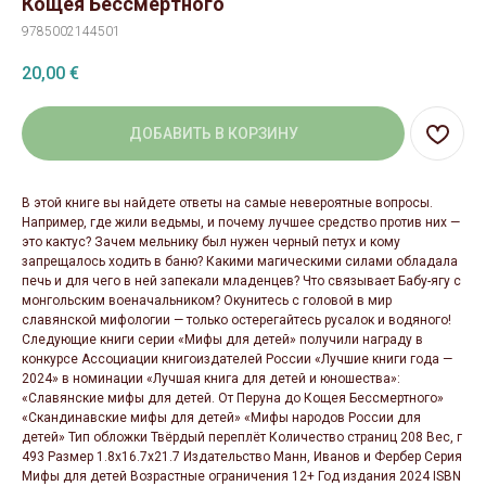
Кощея Бессмертного
9785002144501
20,00
€
ДОБАВИТЬ В КОРЗИНУ
В этой книге вы найдете ответы на самые невероятные вопросы.
Например, где жили ведьмы, и почему лучшее средство против них —
это кактус? Зачем мельнику был нужен черный петух и кому
запрещалось ходить в баню? Какими магическими силами обладала
печь и для чего в ней запекали младенцев? Что связывает Бабу-ягу с
монгольским военачальником? Окунитесь с головой в мир
славянской мифологии — только остерегайтесь русалок и водяного!
Следующие книги серии «Мифы для детей» получили награду в
конкурсе Ассоциации книгоиздателей России «Лучшие книги года —
2024» в номинации «Лучшая книга для детей и юношества»:
«Славянские мифы для детей. От Перуна до Кощея Бессмертного»
«Скандинавские мифы для детей» «Мифы народов России для
детей» Тип обложки Твёрдый переплёт Количество страниц 208 Вес, г
493 Размер 1.8x16.7x21.7 Издательство Манн, Иванов и Фербер Серия
Мифы для детей Возрастные ограничения 12+ Год издания 2024 ISBN