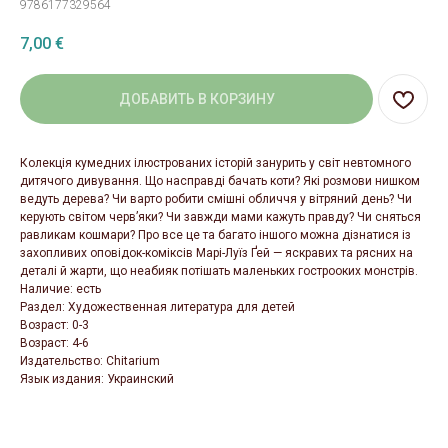
9786177329564
7,00
€
ДОБАВИТЬ В КОРЗИНУ
Колекція кумедних ілюстрованих історій занурить у світ невтомного
дитячого дивування. Що насправді бачать коти? Які розмови нишком
ведуть дерева? Чи варто робити смішні обличчя у вітряний день? Чи
керують світом черв’яки? Чи завжди мами кажуть правду? Чи сняться
равликам кошмари? Про все це та багато іншого можна дізнатися із
захопливих оповідок-коміксів Марі-Луїз Ґей — яскравих та рясних на
деталі й жарти, що неабияк потішать маленьких гострооких монстрів.
Наличие: есть
Раздел: Художественная литература для детей
Возраст: 0-3
Возраст: 4-6
Издательство: Chitarium
Язык издания: Украинский