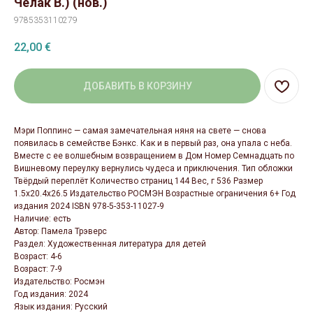
Челак В.) (нов.)
9785353110279
22,00
€
ДОБАВИТЬ В КОРЗИНУ
Мэри Поппинс — самая замечательная няня на свете — снова
появилась в семействе Бэнкс. Как и в первый раз, она упала с неба.
Вместе с ее волшебным возвращением в Дом Номер Семнадцать по
Вишневому переулку вернулись чудеса и приключения. Тип обложки
Твёрдый переплёт Количество страниц 144 Вес, г 536 Размер
1.5x20.4x26.5 Издательство РОСМЭН Возрастные ограничения 6+ Год
издания 2024 ISBN 978-5-353-11027-9
Наличие: есть
Автор: Памела Трэверс
Раздел: Художественная литература для детей
Возраст: 4-6
Возраст: 7-9
Издательство: Росмэн
Год издания: 2024
Язык издания: Русский