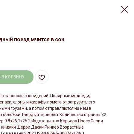
дный поезд мчится в сон
 В КОРЗИНУ
 о паровозе сновидений. Полярные медведи,
епахи, слоны и жирафы помогают загрузить его
ыми грузами, а потом отправляются на нем в
ип обложки Твёрдый переплёт Количество страниц 32
мер 0.8x26.1x25.2 Издательство Карьера Пресс Серия
 книжки Шерри Даски Ринкер Возрастные
 Год издания 2022 ISBN 978-5-00074-174-0