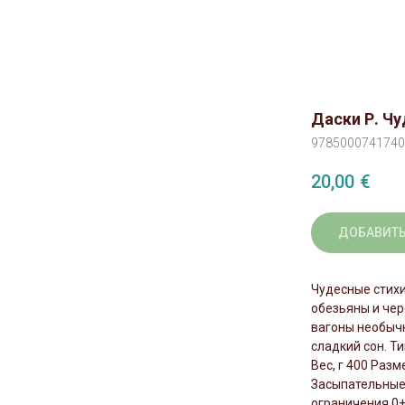
Даски Р. Чу
9785000741740
20,00
€
ДОБАВИТЬ
Чудесные стихи
обезьяны и чер
вагоны необычн
сладкий сон. Т
Вес, г 400 Раз
Засыпательные
ограничения 0+