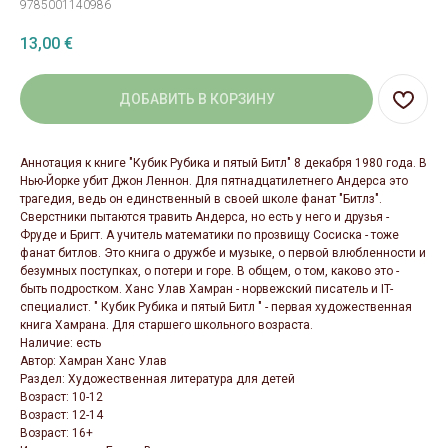
9785001140986
13,00
€
ДОБАВИТЬ В КОРЗИНУ
Аннотация к книге "Кубик Рубика и пятый Битл" 8 декабря 1980 года. В
Нью-Йорке убит Джон Леннон. Для пятнадцатилетнего Андерса это
трагедия, ведь он единственный в своей школе фанат "Битлз".
Сверстники пытаются травить Андерса, но есть у него и друзья -
Фруде и Бригт. А учитель математики по прозвищу Сосиска - тоже
фанат битлов. Это книга о дружбе и музыке, о первой влюбленности и
безумных поступках, о потери и горе. В общем, о том, каково это -
быть подростком. Ханс Улав Хамран - норвежский писатель и IT-
специалист. " Кубик Рубика и пятый Битл " - первая художественная
книга Хамрана. Для старшего школьного возраста.
Наличие: есть
Автор: Хамран Ханс Улав
Раздел: Художественная литература для детей
Возраст: 10-12
Возраст: 12-14
Возраст: 16+