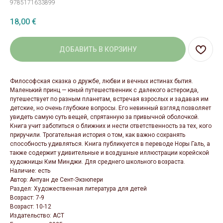
9785171633899
18,00
€
ДОБАВИТЬ В КОРЗИНУ
Философская сказка о дружбе, любви и вечных истинах бытия.
Маленький принц — юный путешественник с далекого астероида,
путешествует по разным планетам, встречая взрослых и задавая им
детские, но очень глубокие вопросы. Его невинный взгляд позволяет
увидеть самую суть вещей, спрятанную за привычной оболочкой.
Книга учит заботиться о ближних и нести ответственность за тех, кого
приручили. Трогательная история о том, как важно сохранять
способность удивляться. Книга публикуется в переводе Норы Галь, а
также содержит удивительные и воздушные иллюстрации корейской
художницы Ким Минджи. Для среднего школьного возраста.
Наличие: есть
Автор: Антуан де Сент-Экзюпери
Раздел: Художественная литература для детей
Возраст: 7-9
Возраст: 10-12
Издательство: АСТ