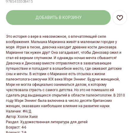
9785433508415
ДОБАВИТЬ В КОРЗИНУ
Это история о вере в невозможное, о впечатляющей силе
воображения. Малышка Марианна живёт в маленьком городке у
моря. Играя в песке, девочка находит древние кости динозавра.
Марианне так нужен друг! Она загадывает, чтобы Динозавр ожил и
стал её верным спутником. И однажды ночью мечта сбывается!
Девочка и Динозавр вместе отправляются в захватывающее
путешествие и попадают в волшебное место, где оживают детские
сны и мечты. В истории о Марианне есть отсылка к жизни
палеонтолога-самоучки XIX века Мэри Эннинг. Будучи женщиной,
Мэри не могла официально заниматься делом, к которому
чувствовала страсть с самого детства. Но это не помешало ей
сделать ряд выдающихся открытий в области палеонтологии. В 2010
году Мэри Эннинг была включена в число десяти британских
женщин, оказавших наибольшее влияние на развитие науки.
Наличие: #Н/Д
Автор: Холли Хьюз
Раздел: Художественная литература для детей
Возраст: 4-6
Возраст: 7-9