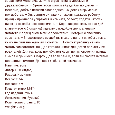
забавными монстриками — не страшными, а добрыми и
дружелюбными. — Яркие герои, которые будут близки детям. —
Веселые, добрые истории о повседневных делах с примесью
волшебства. — Описанные ситуации знакомы каждому ребенку:
принц и принцесса убираются в комнате, болеют, ходят в школу и
никогда не забывают озорничать. — Короткие рассказы (в каждой
главе — всего 6 страниц) идеально подойдут для маленьких
читателей: перед сном можно прочитать 2-3 истории и спокойно
засыпать. — Знакомство с серией вы можете начать с любого тома,
книги не связаны единым сюжетом. — Поможет ребенку начать
читать самостоятельно. Для кого эта книга: Для детей от 5 лет и их
родителей. Для тех, кому полюбились озорные приключения принца
Эмиля и принцессы Марго. Для всей семьи, если вы любите читать и
веселиться вместе. Для всех любителей комиксов.
Наличие: есть
Автор: Энн Дидье,
Раздел: Комиксы
Возраст: 4-6
Возраст: 7-9
Издательство: МИФ
Год издания: 2024
Язык издания: Русский
Количество страниц: 80
Weight: 290 g