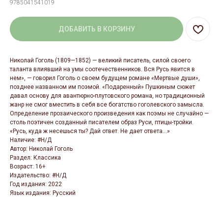
9785041541019
ДОБАВИТЬ В КОРЗИНУ
Николай Гоголь (1809—1852) — великий писатель, силой своего
таланта влиявший на умы соотечественников. Вся Русь явится в
нем», — говорил Гоголь о своем будущем романе «Мертвые души»,
позднее названном им поэмой. «Подаренный» Пушкиным сюжет
давал основу для авантюрно-плутовского романа, но традиционный
жанр не смог вместить в себя все богатство гоголевского замысла.
Определение прозаического произведения как поэмы не случайно —
столь поэтичен созданный писателем образ Руси, птицы-тройки.
«Русь, куда ж несешься ты? Дай ответ. Не дает ответа...»
Наличие: #Н/Д
Автор: Николай Гоголь
Раздел: Классика
Возраст: 16+
Издательство: #Н/Д
Год издания: 2022
Язык издания: Русский