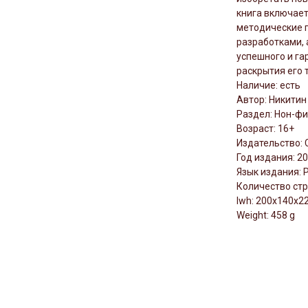
книга включае
методические 
разработками, 
успешного и га
раскрытия его 
Наличие: есть
Автор: Никитин
Раздел: Нон-ф
Возраст: 16+
Издательство: 
Год издания: 2
Язык издания: 
Количество стр
lwh: 200x140x
Weight: 458 g