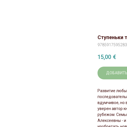
Ступеньки 
9785917595283
15,00
€
ДОБАВИТЬ
Развитие любых
последовательн
вдумчивое, но 
уверен автор кн
рубежом. Семья
Алексеевны - 
изобретать но