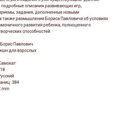
т подробные описания развивающих игр,
приемы, задания, дополненные новыми
а также размышления Бориса Павловича об условиях
рмоничного развития ребенка, полноценного
творческих способностей.
 Борис Павлович
икшн для взрослых
Самокат
018
Русский
аниц: 384
22 mm