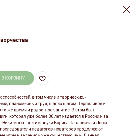
творчества
 В КОРЗИНУ
 способностей, в том числе и творческих, -
ый, планомерный труд, шаг за шагом. Терпеливое и
в то же время и радостное занятие. В этом был
иги, которая уже более 30 лет издается в России и за
 Никитиных - дети и внуки Бориса Павловича и Лены
и последователи педагогов-новаторов продолжают
вые игры и задания к уже существующим. Данная